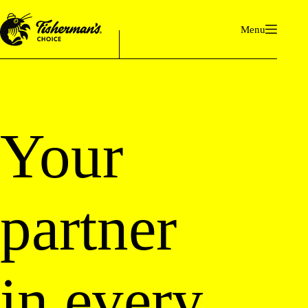
Ga
naar
Menu
de
inhoud
Your
partner
in every