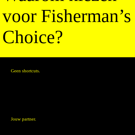
voor Fisherman’s
Choice?
Geen shortcuts.
Topklasse is onze ondergrens
Transparant van bron tot bord
Wij durven nee te zeggen
Jouw partner.
Wij denken iedere deal met je mee
Korte lijnen, snelle actie