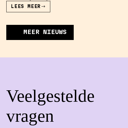
LEES MEER
GEMIDDELD?
DAAR
DOEN
WE
NIET
MEER NIEUWS
AAN.
Veelgestelde
vragen