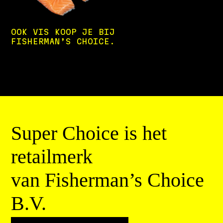
OOK VIS KOOP JE BIJ
FISHERMAN’S CHOICE.
Super Choice is het
retailmerk
van Fisherman’s Choice
B.V.