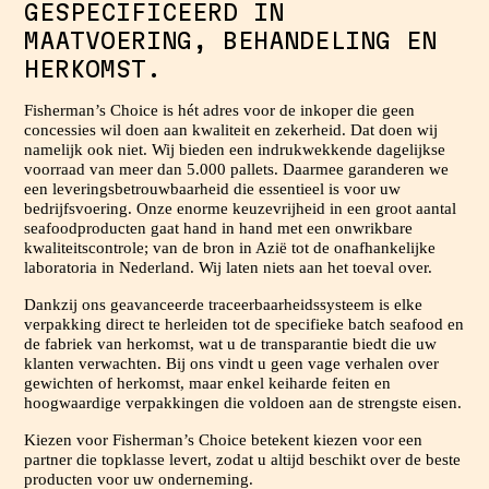
GESPECIFICEERD IN
MAATVOERING, BEHANDELING EN
HERKOMST.
Fisherman’s Choice is hét adres voor de inkoper die geen
concessies wil doen aan kwaliteit en zekerheid. Dat doen wij
namelijk ook niet. Wij bieden een indrukwekkende dagelijkse
voorraad van meer dan 5.000 pallets. Daarmee garanderen we
een leveringsbetrouwbaarheid die essentieel is voor uw
bedrijfsvoering. Onze enorme keuzevrijheid in een groot aantal
seafoodproducten gaat hand in hand met een onwrikbare
kwaliteitscontrole; van de bron in Azië tot de onafhankelijke
laboratoria in Nederland. Wij laten niets aan het toeval over.
Dankzij ons geavanceerde traceerbaarheidssysteem is elke
verpakking direct te herleiden tot de specifieke batch seafood en
de fabriek van herkomst, wat u de transparantie biedt die uw
klanten verwachten. Bij ons vindt u geen vage verhalen over
gewichten of herkomst, maar enkel keiharde feiten en
hoogwaardige verpakkingen die voldoen aan de strengste eisen.
Kiezen voor Fisherman’s Choice betekent kiezen voor een
partner die topklasse levert, zodat u altijd beschikt over de beste
producten voor uw onderneming.