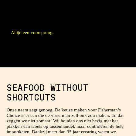
Afspraak is afspraak, geen gezeur
Altijd een voorsprong.
Meer dan 5000 pallets voorradig
Innovatief assortiment
Actuele kennis van de markt
SEAFOOD WITHOUT
SHORTCUTS
Onze naam zegt genoeg. De keuze maken voor Fisherman’s
Choice is er een die de visserman zelf ook zou maken. En dat
zeggen we niet zomaar! Wij houden ons niet bezig met het
plakken van labels op tussenhandel, maar controleren de hele
importketen. Dankzij meer dan 35 jaar ervaring weten we