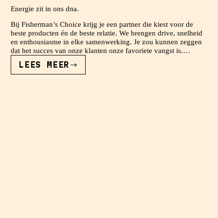
Energie zit in ons dna.
Bij Fisherman’s Choice krijg je een partner die kiest voor de
beste producten én de beste relatie. We brengen drive, snelheid
en enthousiasme in elke samenwerking. Je zou kunnen zeggen
dat het succes van onze klanten onze favoriete vangst is.…
LEES MEER
ENERGIE
ZIT
IN
ONS
DNA.