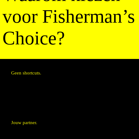
voor Fisherman’s
Choice?
Geen shortcuts.
Topklasse is onze ondergrens
Transparant van bron tot bord
Wij durven nee te zeggen
Jouw partner.
Wij denken iedere deal met je mee
Korte lijnen, snelle actie