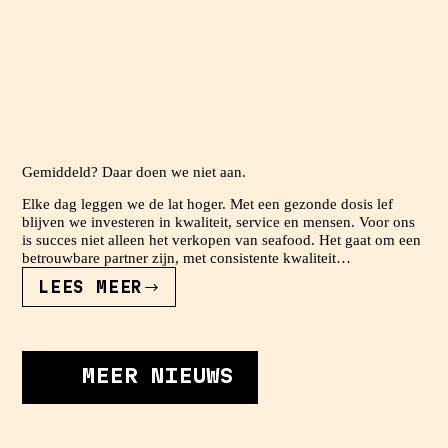
Gemiddeld? Daar doen we niet aan.
Elke dag leggen we de lat hoger. Met een gezonde dosis lef
blijven we investeren in kwaliteit, service en mensen. Voor ons
is succes niet alleen het verkopen van seafood. Het gaat om een
betrouwbare partner zijn, met consistente kwaliteit…
LEES MEER
GEMIDDELD?
DAAR
DOEN
WE
NIET
MEER NIEUWS
AAN.