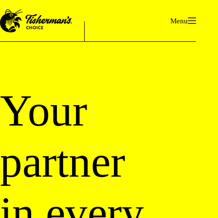
Ga
naar
Menu
de
inhoud
Your
partner
in every