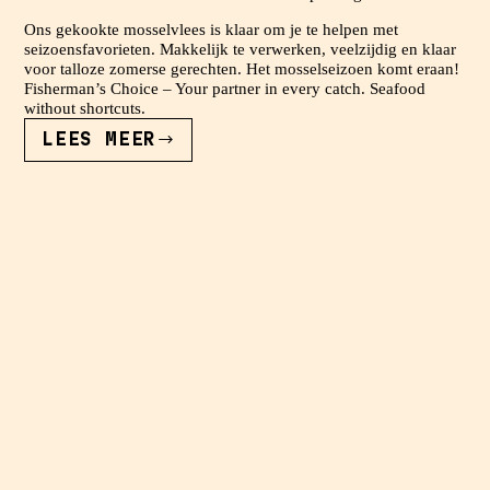
Ons gekookte mosselvlees is klaar om je te helpen met
seizoensfavorieten. Makkelijk te verwerken, veelzijdig en klaar
voor talloze zomerse gerechten. Het mosselseizoen komt eraan!
Fisherman’s Choice – Your partner in every catch. Seafood
without shortcuts.
LEES MEER
HOT
TAKE:
NIET
ELKE
MOSSEL
HEEFT
EEN
SCHELP
NODIG.