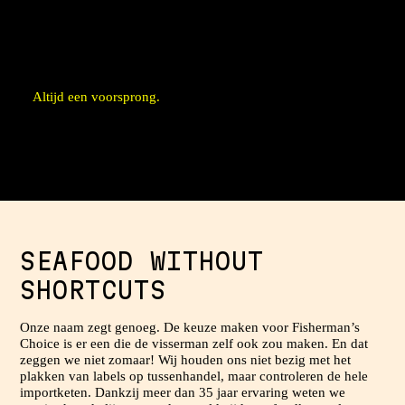
Afspraak is afspraak, geen gezeur
Altijd een voorsprong.
Meer dan 5000 pallets voorradig
Innovatief assortiment
Actuele kennis van de markt
SEAFOOD WITHOUT
SHORTCUTS
Onze naam zegt genoeg. De keuze maken voor Fisherman’s
Choice is er een die de visserman zelf ook zou maken. En dat
zeggen we niet zomaar! Wij houden ons niet bezig met het
plakken van labels op tussenhandel, maar controleren de hele
importketen. Dankzij meer dan 35 jaar ervaring weten we