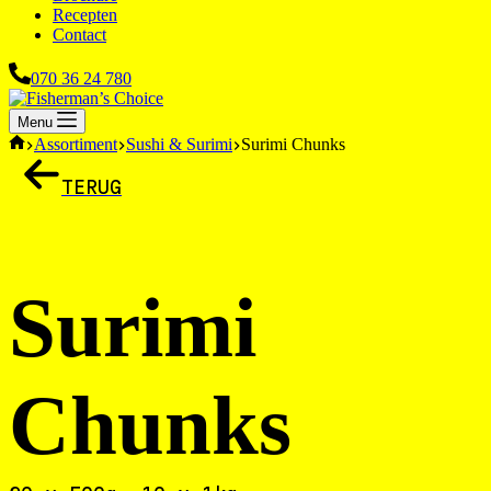
Recepten
Contact
070 36 24 780
Menu
Home
Assortiment
Sushi & Surimi
Surimi Chunks
TERUG
Surimi
Chunks