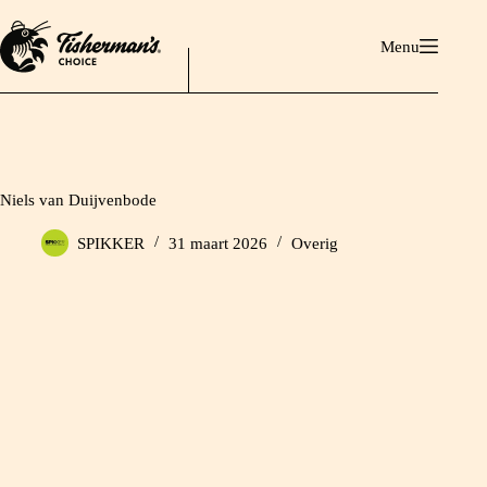
Ga
naar
Menu
de
inhoud
Niels van Duijvenbode
SPIKKER
31 maart 2026
Overig