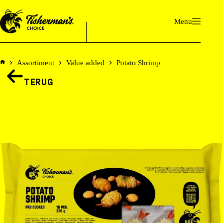
Ga
naar
Menu
de
inhoud
Assortiment
Value added
Potato Shrimp
Home
TERUG