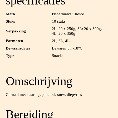
specificaties
Merk
Fisherman's Choice
Stuks
10 stuks
2L: 20 x 250g, 3L: 20 x 300g,
Verpakking
4L: 20 x 350g
Formaten
2L, 3L, 4L
Bewaaradvies
Bewaren bij -18°C.
Type
Snacks
Omschrijving
Garnaal met staart, gepaneerd, rauw, diepvries
Bereiding